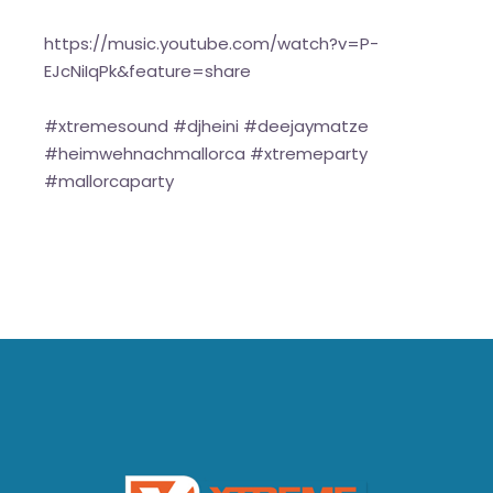
https://music.youtube.com/watch?v=P-
EJcNiIqPk&feature=share
#xtremesound #djheini #deejaymatze
#heimwehnachmallorca #xtremeparty
#mallorcaparty