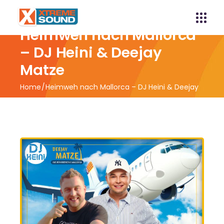
Heimweh nach Mallorca
– DJ Heini & Deejay
Matze
Home
Heimweh nach Mallorca – DJ Heini & Deejay
Matze