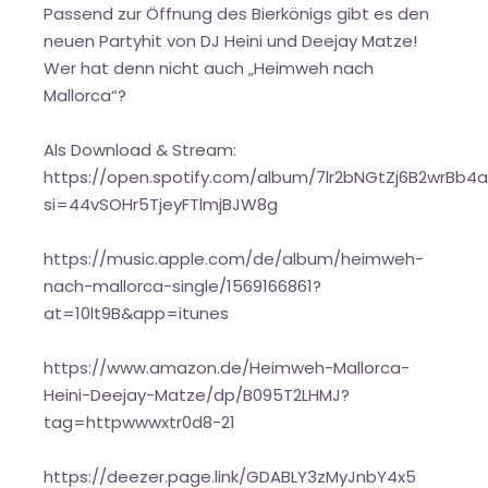
Passend zur Öffnung des Bierkönigs gibt es den
neuen Partyhit von DJ Heini und Deejay Matze!
Wer hat denn nicht auch „Heimweh nach
Mallorca“?
Als Download & Stream:
https://open.spotify.com/album/7lr2bNGtZj6B2wrBb4
si=44vSOHr5TjeyFTlmjBJW8g
https://music.apple.com/de/album/heimweh-
nach-mallorca-single/1569166861?
at=10lt9B&app=itunes
https://www.amazon.de/Heimweh-Mallorca-
Heini-Deejay-Matze/dp/B095T2LHMJ?
tag=httpwwwxtr0d8-21
https://deezer.page.link/GDABLY3zMyJnbY4x5