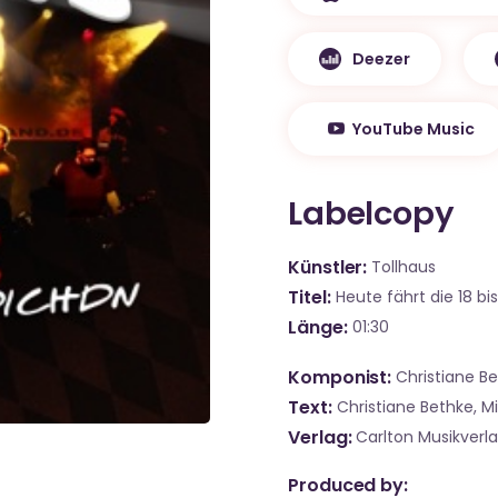
Deezer
YouTube Music
Labelcopy
Künstler
Tollhaus
Titel
Heute fährt die 18 bi
Länge
01:30
Komponist
Christiane B
Text
Christiane Bethke, M
Verlag
Carlton Musikverl
Produced by: