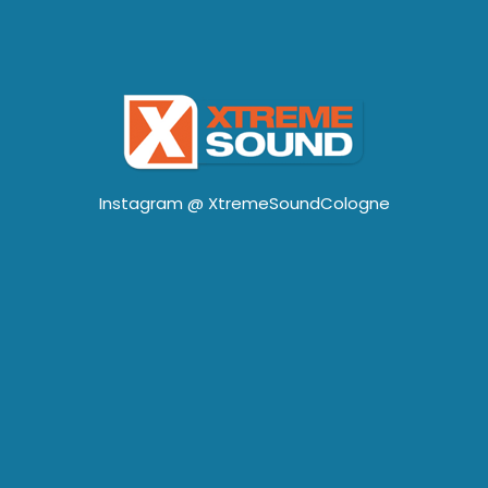
Instagram @
XtremeSoundCologne