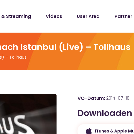
 & Streaming
Videos
User Area
Partner
lists
ecords
nach Istanbul (Live) – Tollhaus
ve) – Tollhaus
lists
ecords
VÖ-Datum
2014-07-18
Downloaden
iTunes & Apple Mu