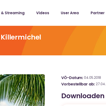
 & Streaming
Videos
User Area
Partner
lists
ecords
Killermichel
lists
ecords
VÖ-Datum
04.05.2018
Vorbestellbar ab
27.04.
Downloaden