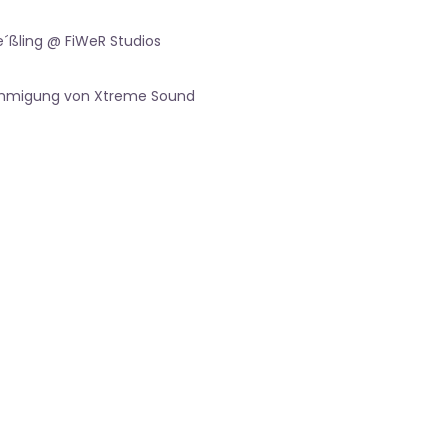
e´ßling @ FiWeR Studios
nehmigung von Xtreme Sound