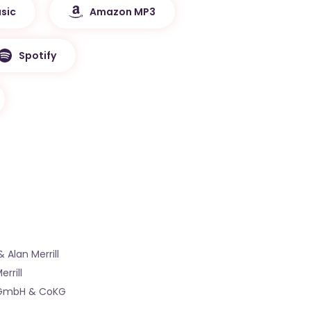
sic
Amazon MP3
Spotify
 Alan Merrill
rrill
 GmbH & CoKG