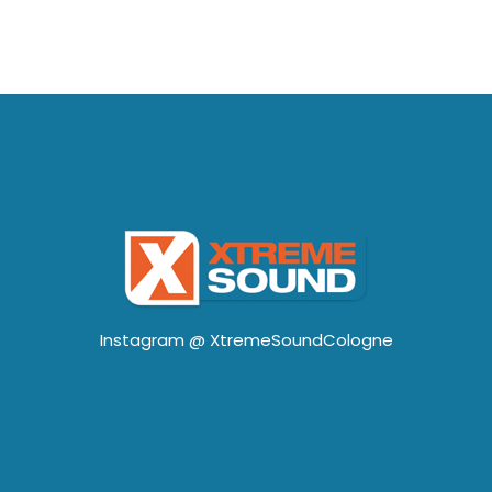
Instagram @
XtremeSoundCologne