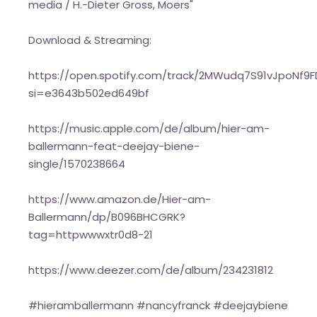
media / H.-Dieter Gross, Moers"
Download & Streaming:
https://open.spotify.com/track/2MWudq7S91vJpoNf9F
si=e3643b502ed649bf
https://music.apple.com/de/album/hier-am-
ballermann-feat-deejay-biene-
single/1570238664
https://www.amazon.de/Hier-am-
Ballermann/dp/B096BHCGRK?
tag=httpwwwxtr0d8-21
https://www.deezer.com/de/album/234231812
#hieramballermann #nancyfranck #deejaybiene