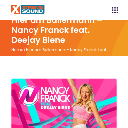
Hier am Ballermann –
Nancy Franck feat.
Deejay Biene
Home
Hier am Ballermann – Nancy Franck feat.
Deejay Biene