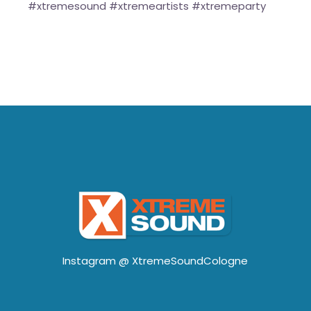
#xtremesound #xtremeartists #xtremeparty
Instagram @
XtremeSoundCologne