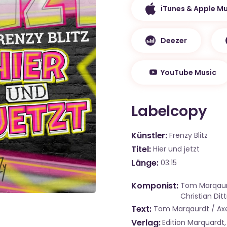
iTunes & Apple Mu
Deezer
YouTube Music
Labelcopy
Künstler
Frenzy Blitz
Titel
Hier und jetzt
Länge
03:15
Komponist
Tom Marqaurd
Christian Dit
Text
Tom Marqaurdt / Axe
Verlag
Edition Marquardt,