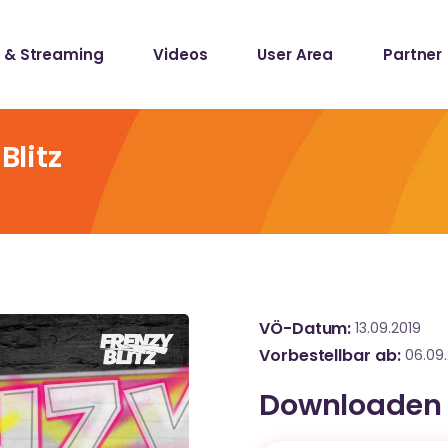
 & Streaming
Videos
User Area
Partner
lists
ecords
Blitz
lists
ecords
VÖ-Datum
13.09.2019
Vorbestellbar ab
06.09.
Downloaden