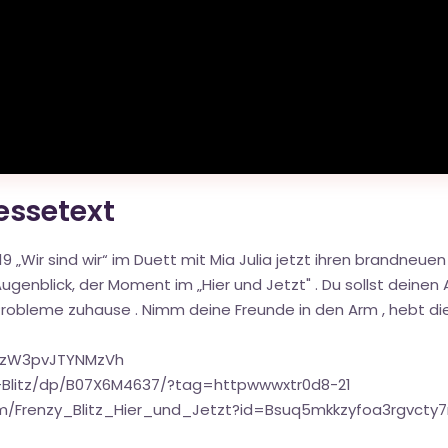
ressetext
 „Wir sind wir“ im Duett mit Mia Julia jetzt ihren brandneuen
genblick, der Moment im „Hier und Jetzt" . Du sollst deinen
robleme zuhause . Nimm deine Freunde in den Arm , hebt die 
vlzW3pvJTYNMzVh
-Blitz/dp/B07X6M4637/?tag=httpwwwxtr0d8-21
um/Frenzy_Blitz_Hier_und_Jetzt?id=Bsuq5mkkzyfoa3rgvcty