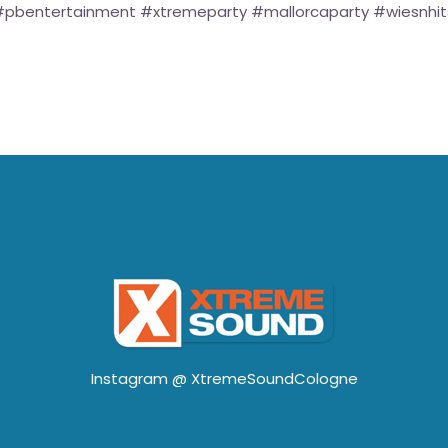
 #pbentertainment #xtremeparty #mallorcaparty #wiesnhit
Instagram @
XtremeSoundCologne