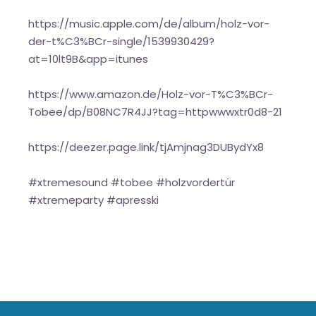
https://music.apple.com/de/album/holz-vor-
der-t%C3%BCr-single/1539930429?
at=10lt9B&app=itunes
https://www.amazon.de/Holz-vor-T%C3%BCr-
Tobee/dp/B08NC7R4JJ?tag=httpwwwxtr0d8-21
https://deezer.page.link/tjAmjnag3DUBydYx8
#xtremesound #tobee #holzvordertür
#xtremeparty #apresski