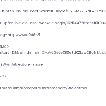
BCpfen-bis-die-insel-wackelt-single/1621144726?at=10lt9
Cpfen-bis-die-insel-wackelt-single/1621144726?at=10lt9B
tag=httpwwwxtr0d8-21
JZMC?
rritory=DE&ref=dm_sh_OMxV6GeteZ80eZdKZLswCBoEr&tra
BjOZWvmA&feature=share
uVG7
zbüffel #mallorcaparty #xtremeparty #electrola