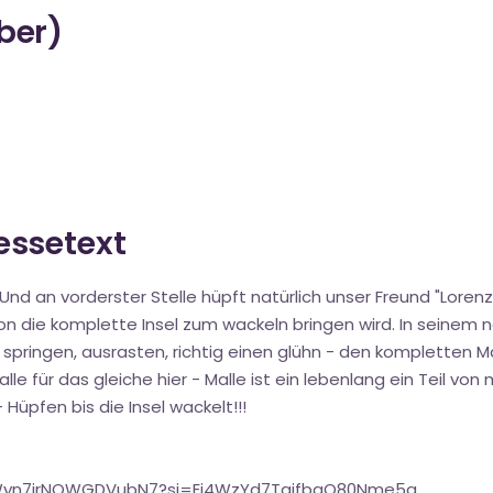
über)
ressetext
Und an vorderster Stelle hüpft natürlich unser Freund "Lorenz
n die komplette Insel zum wackeln bringen wird. In seinem n
pringen, ausrasten, richtig einen glühn - den kompletten Ma
lle für das gleiche hier - Malle ist ein lebenlang ein Teil von
- Hüpfen bis die Insel wackelt!!!
mWyn7jrNOWGDVubN7?si=Ej4WzYd7TgifbqO80Nme5g