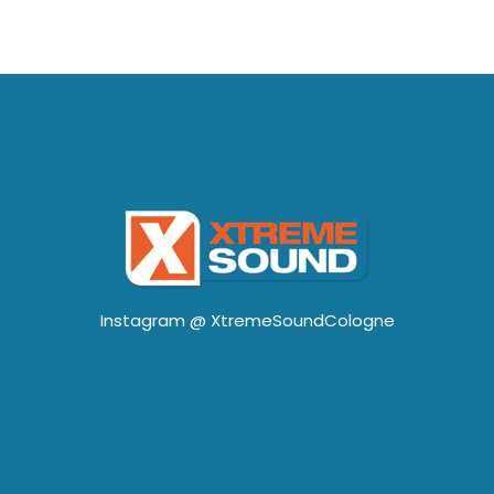
Instagram @
XtremeSoundCologne