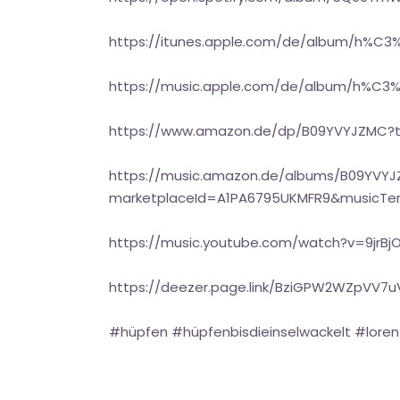
https://itunes.apple.com/de/album/h%C3%
https://music.apple.com/de/album/h%C3%B
https://www.amazon.de/dp/B09YVYJZMC?
https://music.amazon.de/albums/B09YVY
marketplaceId=A1PA6795UKMFR9&musicTe
https://music.youtube.com/watch?v=9jr
https://deezer.page.link/BziGPW2WZpVV7
#hüpfen #hüpfenbisdieinselwackelt #loren