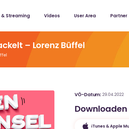
 & Streaming
Videos
User Area
Partner
lists
ecords
ckelt – Lorenz Büffel
ffel
lists
ecords
VÖ-Datum
29.04.2022
Downloaden
iTunes & Apple Mu