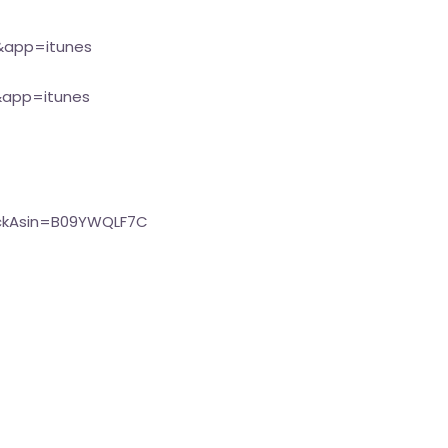
B&app=itunes
&app=itunes
ckAsin=B09YWQLF7C