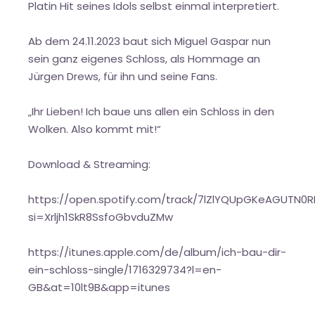
Platin Hit seines Idols selbst einmal interpretiert.
Ab dem 24.11.2023 baut sich Miguel Gaspar nun
sein ganz eigenes Schloss, als Hommage an
Jürgen Drews, für ihn und seine Fans.
„Ihr Lieben! Ich baue uns allen ein Schloss in den
Wolken. Also kommt mit!“
Download & Streaming:
https://open.spotify.com/track/7lZlYQUpGKeAGUTN0R
si=Xrljh1SkR8SsfoGbvduZMw
https://itunes.apple.com/de/album/ich-bau-dir-
ein-schloss-single/1716329734?l=en-
GB&at=10lt9B&app=itunes