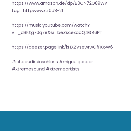
https://www.amazon.de/dp/B0CN72Q89W?
tag=httpwwwxtr0d8-21
https://music.youtube.com/watch?
v=_dBKtg70q78&si=beZscexaaQ4G46PT
https://deezer.page.link/kHXZVsewrwGfFKoW6
#ichbaudireinschloss #miguelgaspar
#xtremesound #xtremeartists