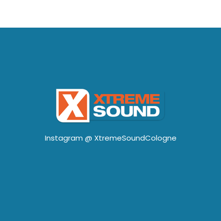
Instagram @
XtremeSoundCologne