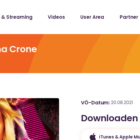
 & Streaming
Videos
User Area
Partner
lists
ecords
na Crone
lists
ecords
VÖ-Datum
20.08.2021
Downloaden
iTunes & Apple Mu