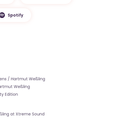
Spotify
ens / Hartmut Weßling
artmut Weßling
y Edition
ßling at Xtreme Sound