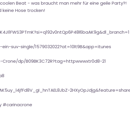
coolen Beat - was braucht man mehr für eine geile Party?!
d keine Hose trocken!
wQK4JI1FWS3PTmK?si=q192v0ntQp6P48l6baAK9g&dl_branch=1
n-ein-suv-single/1579032022?at=10lt9B&app=itunes
na-Crone/dp/B09BK3C72R?tag=httpwwwxtr0d8-21
a8
=OLAK5uy_l4jfFd8V_gI_hnTAEL8JbZ-2HXyOpJdjg&feature=shar
y #carinacrone