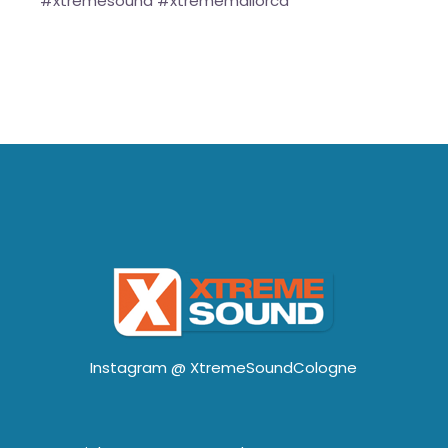
#xtremesound #xtrememallorca
Instagram @
XtremeSoundCologne