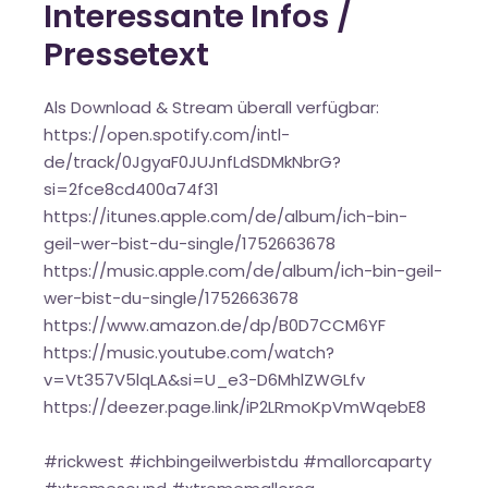
Interessante Infos /
Pressetext
Als Download & Stream überall verfügbar:
https://open.spotify.com/intl-
de/track/0JgyaF0JUJnfLdSDMkNbrG?
si=2fce8cd400a74f31
https://itunes.apple.com/de/album/ich-bin-
geil-wer-bist-du-single/1752663678
https://music.apple.com/de/album/ich-bin-geil-
wer-bist-du-single/1752663678
https://www.amazon.de/dp/B0D7CCM6YF
https://music.youtube.com/watch?
v=Vt357V5lqLA&si=U_e3-D6MhlZWGLfv
https://deezer.page.link/iP2LRmoKpVmWqebE8
#rickwest #ichbingeilwerbistdu #mallorcaparty