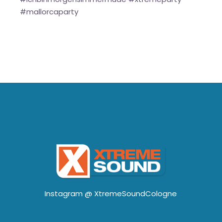
#mallorcaparty
Instagram @
XtremeSoundCologne