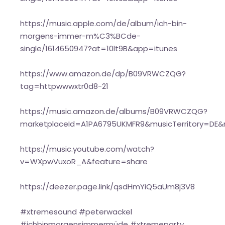
https://music.apple.com/de/album/ich-bin-
morgens-immer-m%C3%BCde-
single/1614650947?at=10lt9B&app=itunes
https://www.amazon.de/dp/B09VRWCZQG?
tag=httpwwwxtr0d8-21
https://music.amazon.de/albums/B09VRWCZQG?
marketplaceId=A1PA6795UKMFR9&musicTerritory=DE
https://music.youtube.com/watch?
v=WXpwVuxoR_A&feature=share
https://deezer.page.link/qsdHmYiQ5aUm8j3V8
#xtremesound #peterwackel
#ichbinmorgensimmermüde #xtremeparty