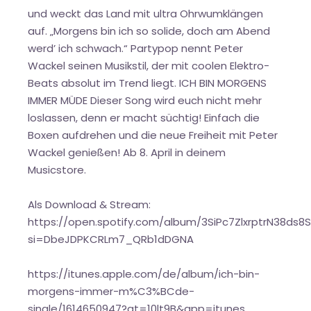
und weckt das Land mit ultra Ohrwumklängen
auf. „Morgens bin ich so solide, doch am Abend
werd’ ich schwach.“ Partypop nennt Peter
Wackel seinen Musikstil, der mit coolen Elektro-
Beats absolut im Trend liegt. ICH BIN MORGENS
IMMER MÜDE Dieser Song wird euch nicht mehr
loslassen, denn er macht süchtig! Einfach die
Boxen aufdrehen und die neue Freiheit mit Peter
Wackel genießen! Ab 8. April in deinem
Musicstore.
Als Download & Stream:
https://open.spotify.com/album/3SiPc7ZlxrptrN38ds8
si=DbeJDPKCRLm7_QRb1dDGNA
https://itunes.apple.com/de/album/ich-bin-
morgens-immer-m%C3%BCde-
single/1614650947?at=10lt9B&app=itunes