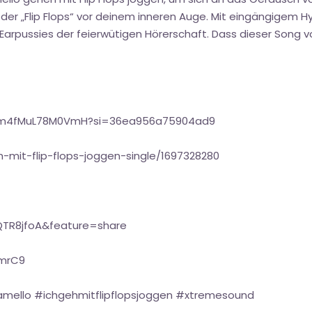
 der „Flip Flops“ vor deinem inneren Auge. Mit eingängigem
ie Earpussies der feierwütigen Hörerschaft. Dass dieser So
Ivzm4fMuL78M0VmH?si=36ea956a75904ad9
-mit-flip-flops-joggen-single/1697328280
QTR8jfoA&feature=share
emrC9
amello #ichgehmitflipflopsjoggen #xtremesound