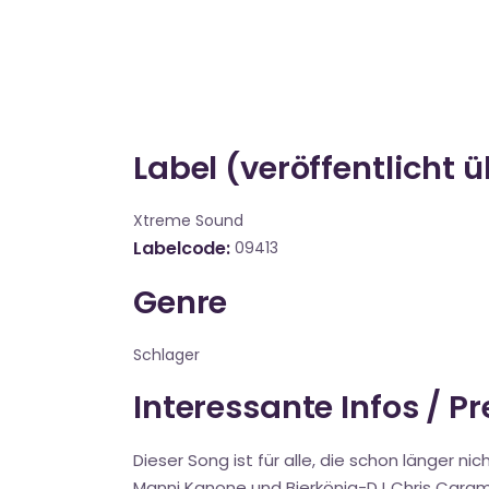
Label (veröffentlicht 
Xtreme Sound
Labelcode
09413
Genre
Schlager
Interessante Infos / P
Dieser Song ist für alle, die schon länger
Manni Kanone und Bierkönig-DJ Chris Carame