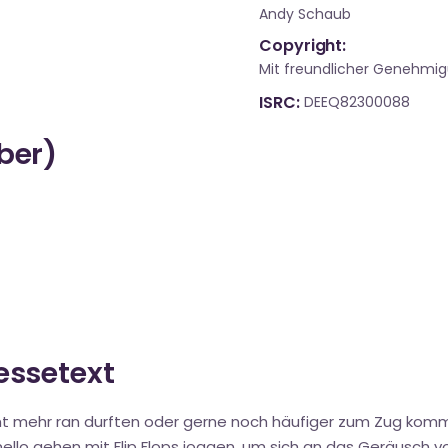
Andy Schaub
Copyright:
Mit freundlicher Genehmi
ISRC
DEEQ82300088
über)
ressetext
 nicht mehr ran durften oder gerne noch häufiger zum Zug ko
llo gehen mit Flip Flops joggen, um sich an das Geräusch vo