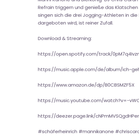
Refrain triggern und genieße das Klatschen
singen sich die drei Jogging-Athleten in d
dargeboten wird, ist reiner Zufall.
Download & Streaming:
https://open.spotify.com/track/0pM7q4
https://music.apple.com/de/album/ich-geh
https://www.amazon.de/dp/B0CBSMZF5X
https://music.youtube.com/watch?v=-vW
https://deezer.page.link/cNPmMVSQgdHP
#schäferheinrich #mannikanone #chriscar