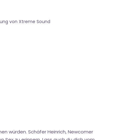
gung von Xtreme Sound
mmen würden. Schäfer Heinrich, Newcomer
n Sex zu erinnern. Lass auch du dich vom