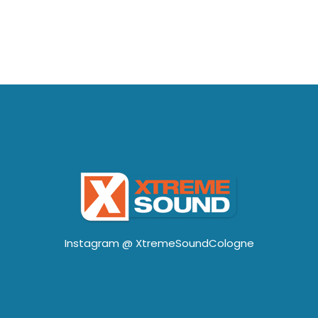
Instagram @
XtremeSoundCologne