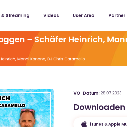
 & Streaming
Videos
User Area
Partner
lists
ecords
 joggen – Schäfer Heinrich, Man
lists
 Heinrich, Manni Kanone, DJ Chris Caramello
ecords
VÖ-Datum
28.07.2023
Downloaden
iTunes & Apple Mu