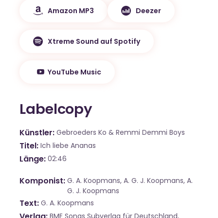
Amazon MP3
Deezer
Xtreme Sound auf Spotify
YouTube Music
Labelcopy
Künstler
Gebroeders Ko & Remmi Demmi Boys
Titel
Ich liebe Ananas
Länge
02:46
Komponist
G. A. Koopmans, A. G. J. Koopmans, A.
G. J. Koopmans
Text
G. A. Koopmans
Verlag
BME Songs Subverlag für Deutschland,