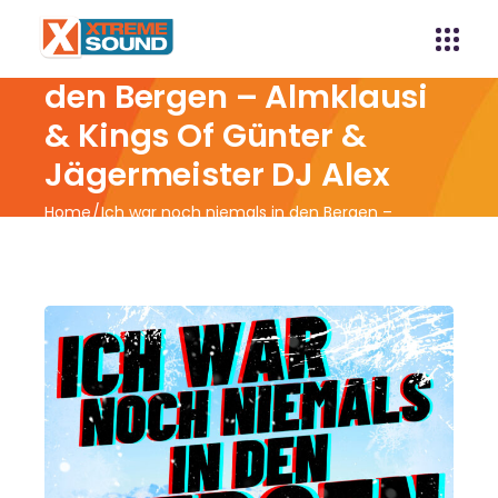
Ich war noch niemals in
den Bergen – Almklausi
& Kings Of Günter &
Jägermeister DJ Alex
Home
Ich war noch niemals in den Bergen –
Almklausi & Kings Of Günter & Jägermeister DJ Alex