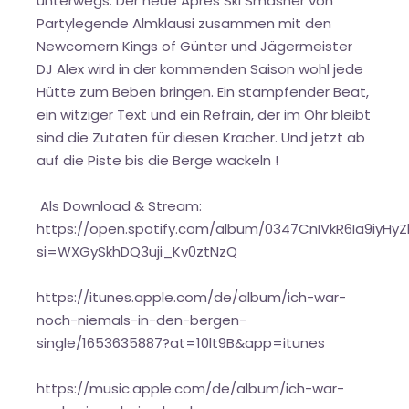
unterwegs. Der neue Apres Ski Smasher von
Partylegende Almklausi zusammen mit den
Newcomern Kings of Günter und Jägermeister
DJ Alex wird in der kommenden Saison wohl jede
Hütte zum Beben bringen. Ein stampfender Beat,
ein witziger Text und ein Refrain, der im Ohr bleibt
sind die Zutaten für diesen Kracher. Und jetzt ab
auf die Piste bis die Berge wackeln !
Als Download & Stream:
https://open.spotify.com/album/0347CnIVkR6Ia9iyHyZ
si=WXGySkhDQ3uji_Kv0ztNzQ
https://itunes.apple.com/de/album/ich-war-
noch-niemals-in-den-bergen-
single/1653635887?at=10lt9B&app=itunes
https://music.apple.com/de/album/ich-war-