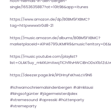
noch-niemals-in-den-bergen-
single/1653635887?at=10lt9B&app=itunes
https://www.amazon.de/dp/B0BM5FXBMC?
tag=httpwwwxtr0d8-21
https://music.amazon.de/albums/B0BM5FXBMC?
marketplaceId=A1PA6795UKMFR9&musicTerritory=DE
https://music.youtube.com/playlist?
list=OLAK5uy_mMXUmXwqTlChfRvHWCiBnODsX1b1ZdJw
https://deezer.page.link/iPDHnyFxKhwLcV9N6
#ichwarnochniemalsindenbergen #almklausi
#kingsofgünter #jägermeisterdjalex
#xtremesound #apresski #hüttenparty
#xtremeparty