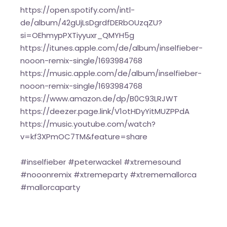
https://open.spotify.com/intl-
de/album/42gUjLsDgrdfDERbOUzqZU?
si=OEhmypPXTiyyuxr_QMYH5g
https://itunes.apple.com/de/album/inselfieber-
nooon-remix-single/1693984768
https://music.apple.com/de/album/inselfieber-
nooon-remix-single/1693984768
https://www.amazon.de/dp/B0C93LRJWT
https://deezer.page.link/V1otHDyYitMUZPPdA
https://music.youtube.com/watch?
v=kf3XPmOC7TM&feature=share
#inselfieber #peterwackel #xtremesound
#nooonremix #xtremeparty #xtrememallorca
#mallorcaparty