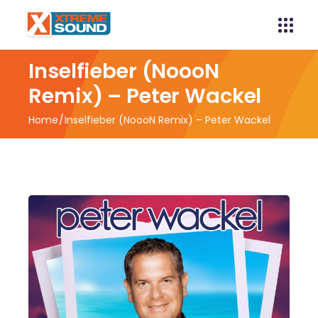
Inselfieber (NoooN
Remix) – Peter Wackel
Home
Inselfieber (NoooN Remix) – Peter Wackel