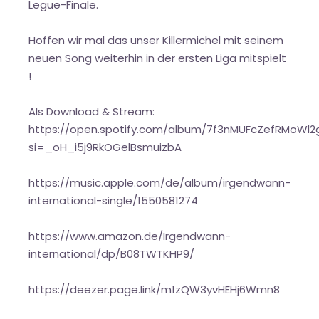
Legue-Finale.
Hoffen wir mal das unser Killermichel mit seinem
neuen Song weiterhin in der ersten Liga mitspielt
!
Als Download & Stream:
https://open.spotify.com/album/7f3nMUFcZefRMoWl
si=_oH_i5j9RkOGelBsmuizbA
https://music.apple.com/de/album/irgendwann-
international-single/1550581274
https://www.amazon.de/Irgendwann-
international/dp/B08TWTKHP9/
https://deezer.page.link/m1zQW3yvHEHj6Wmn8