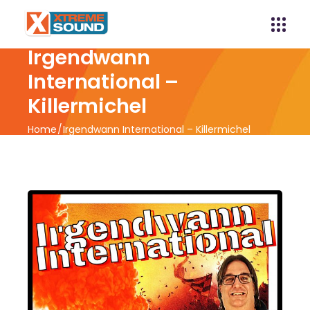
Irgendwann
International –
Killermichel
Home
Irgendwann International – Killermichel