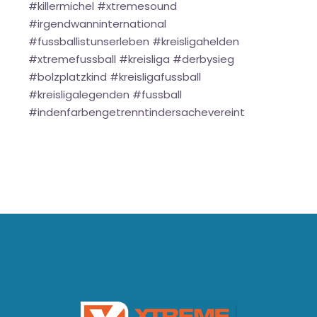
#killermichel #xtremesound
#irgendwanninternational
#fussballistunserleben #kreisligahelden
#xtremefussball #kreisliga #derbysieg
#bolzplatzkind #kreisligafussball
#kreisligalegenden #fussball
#indenfarbengetrenntindersachevereint