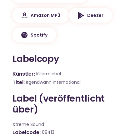
Amazon MP3
Deezer
Spotify
Labelcopy
Künstler
Killermichel
Titel
Irgendwann International
Label (veröffentlicht
über)
Xtreme Sound
Labelcode
09413