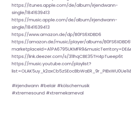
https://itunes.apple.com/de/album/irjendwann-
single/1841639413
https://music.apple.com/de/album/irjendwann-
single/1841639413
https://www.amazon.de/dp/B0FS6XDBD6
https://amazon.de/music/player/albums/B0FS6XDBD6
marketplaceId=A1PA6795UKMFR9&musicTerritory=D
https://link.deezer.com/s/31lhqCBE35TH4pTueep6t
https://music.youtube.com/playlist?
list=OLAK5uy_k2axCb5zSEocBbWaER_9r_PIBxWU0Ue1
#irjendwann #belair #kölschemusik
#xtremesound #xtremekarneval