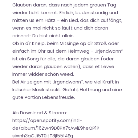
Glauben daran, dass nach jedem grauen Tag
wieder Licht kommt. Ehrlich, bodenständig und
mitten us em Hätz – ein Lied, das dich auffängt,
wenn es mal nicht so läuft und dich daran
erinnert: Du bist nicht allein.
Ob in d'r Kneip, beim Mitsinge op d'r Stroß oder
einfach im Ohr auf dem Heimweg – „Irjendwann“
ist ein Song für alle, die daran glauben (oder
wieder daran glauben wollen), dass et Levve
immer widder schön weed.
Bel Air zeigen mit „Irgendwann“, wie viel Kraft in
kölscher Musik steckt: Gefühl, Hoffnung und eine
gute Portion Lebensfreude.
Als Download & Stream:
https://open.spotify.com/intl-
de/album/16Zw49D8PX7tAwiE9heQP1?
si=nh3aCJi5T0itT8jl5514Eg