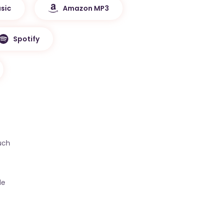
sic
Amazon MP3
Spotify
uch
le