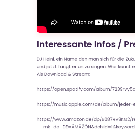
Interessante Infos / P
DJ Heini, ein Name den man sich für die Zuk
und jetzt fängt er an zu singen. Wer kennt e
Als Download & Stream:
https://open.spotify.com/album/7239rVy
https://music.apple.com/de/album/jeder-e
https://www.amazon.de/dp/B087RV8KG2/re
__mk_de_DE=ÅMÅŽÕÑ&dchild=1&keywords=