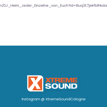
um/DJ_Heini_Jeder_Einzelne_von_Euch?id=Buq3t7jekfblhkd
Instagram @
XtremeSoundCologne