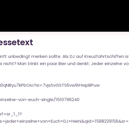
ressetext
unft unbedingt merken sollte. Als DJ auf Kreuzfahrtschiffen i
s nicht? Man trinkt ein paar Bier und denkt: Jeder einzelne v
5a0qNByu7kPbOio?si=7vjsSvGSTS6vw9rHwpBPuw
inzelne-von-euch-single/1510796240
f=sr_1_1?
jeder+einzelne+von+Euch+DJ+Heini&qid=1588229156&sr=