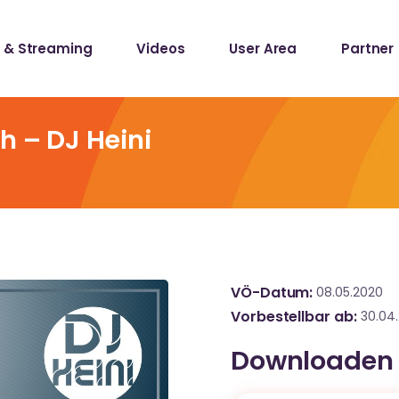
 & Streaming
Videos
User Area
Partner
lists
ecords
h – DJ Heini
lists
ecords
VÖ-Datum
08.05.2020
Vorbestellbar ab
30.04
Downloaden