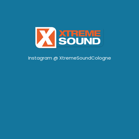
Instagram @
XtremeSoundCologne