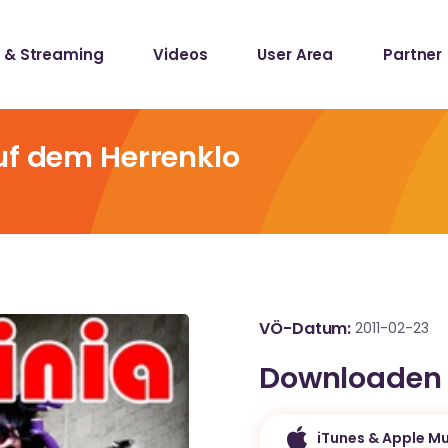
 & Streaming
Videos
User Area
Partner
lists
ecords
uf dem Herrenklo
lists
ecords
VÖ-Datum
2011-02-23
Downloaden
iTunes & Apple Mu