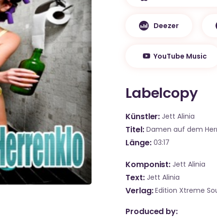
Deezer
YouTube Music
Labelcopy
Künstler
Jett Alinia
Titel
Damen auf dem Herr
Länge
03:17
Komponist
Jett Alinia
Text
Jett Alinia
Verlag
Edition Xtreme S
Produced by: