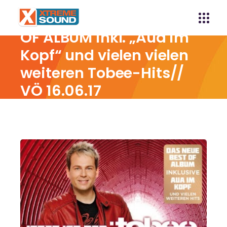
Jetzt ist der Teufel los –
Tobee // DAS NEUE BEST
OF ALBUM inkl. „Aua im
Kopf“ und vielen vielen
weiteren Tobee-Hits//
VÖ 16.06.17
Home
Jetzt ist der Teufel los – Tobee // DAS NEUE
BEST OF ALBUM inkl. „Aua im Kopf“ und vielen vielen
weiteren Tobee-Hits// VÖ 16.06.17