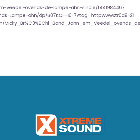
-em-veedel-ovends-de-lampe-ahn-single/1441984467
ends-Lampe-ahn/dp/B07KCHH6F7?tag=httpwwwxtr0d8-21
album/Micky_Br%C3%BChl_Band_Jonn_em_Veedel_ovends_