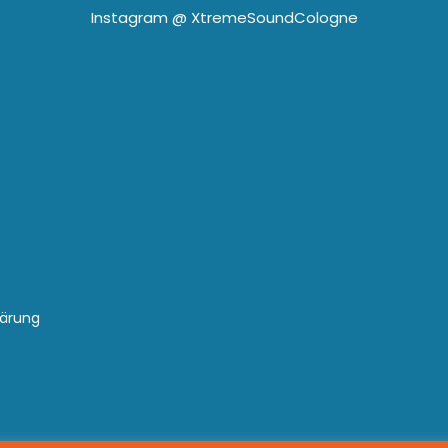
Instagram @
XtremeSoundCologne
lärung