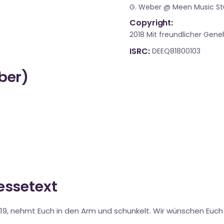
G. Weber @ Meen Music St
Copyright:
2018 Mit freundlicher Ge
ISRC
DEEQ81800103
über)
ressetext
2019, nehmt Euch in den Arm und schunkelt. Wir wünschen Euc