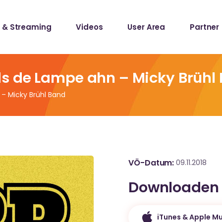
 & Streaming
Videos
User Area
Partner
lists
ecords
s de Lampe ahn – Micky Brühl
– Micky Brühl Band
lists
ecords
VÖ-Datum
09.11.2018
Downloaden
iTunes & Apple Mu