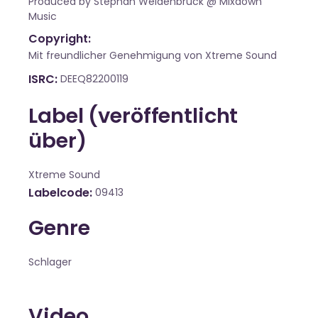
Produced by Stephan Weidenbrück @ Mixdown
Music
Copyright:
Mit freundlicher Genehmigung von Xtreme Sound
ISRC
DEEQ82200119
Label (veröffentlicht
über)
Xtreme Sound
Labelcode
09413
Genre
Schlager
Video