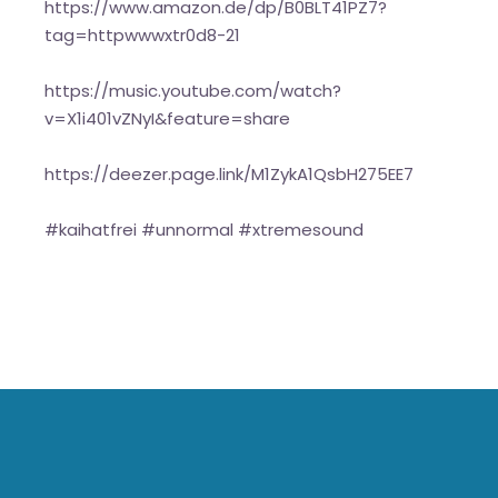
https://www.amazon.de/dp/B0BLT41PZ7?
tag=httpwwwxtr0d8-21
https://music.youtube.com/watch?
v=X1i401vZNyI&feature=share
https://deezer.page.link/M1ZykA1QsbH275EE7
#kaihatfrei #unnormal #xtremesound