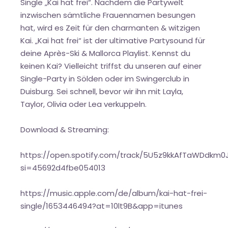
Single „Kai hat frei“. Nachdem die Partywelt
inzwischen sämtliche Frauennamen besungen
hat, wird es Zeit für den charmanten & witzigen
Kai. „Kai hat frei“ ist der ultimative Partysound für
deine Après-Ski & Mallorca Playlist. Kennst du
keinen Kai? Vielleicht triffst du unseren auf einer
Single-Party in Sölden oder im Swingerclub in
Duisburg. Sei schnell, bevor wir ihn mit Layla,
Taylor, Olivia oder Lea verkuppeln.
Download & Streaming:
https://open.spotify.com/track/5U5z9kkAfTaWDdkm0
si=45692d4fbe054013
https://music.apple.com/de/album/kai-hat-frei-
single/1653446494?at=10lt9B&app=itunes