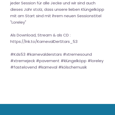
jeder Session für alle Jecke und wir sind auch
dieses Jahr stolz, dass unsere lieben Klüngelköpp
mit am Start sind mit ihrem neuen Sessionstitel
"Loreley"
Als Download, Stream & als CD :
https://lnk.to/KarnevalDerStars_53
#Kds53 #karnevalderstars #xtremesound
#xtremejeck #pavement #klüngelköpp #loreley
#fastelovend #karneval #kölschemusik