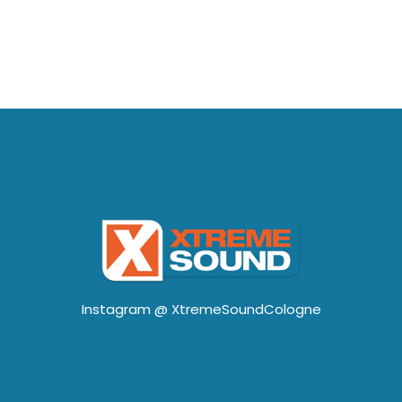
Instagram @
XtremeSoundCologne