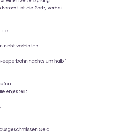
g für einen Seitensprung
ommt ist die Party vorbei
nden
rn nicht verbieten
r Reeperbahn nachts um halb 1
aufen
e enjestellt
e
t rausgeschmissen Geld