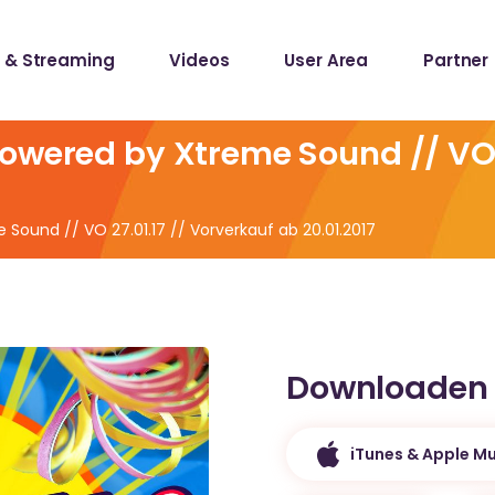
 & Streaming
Videos
User Area
Partner
lists
ecords
owered by Xtreme Sound // VO 2
lists
Sound // VO 27.01.17 // Vorverkauf ab 20.01.2017
ecords
Downloaden
iTunes & Apple Mu