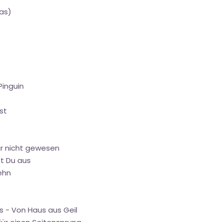
as)
Pinguin
st
wir nicht gewesen
st Du aus
ehn
rs - Von Haus aus Geil