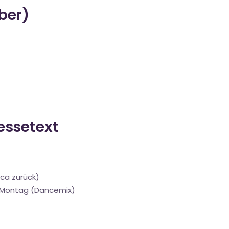
über)
ressetext
rca zurück)
f Montag (Dancemix)