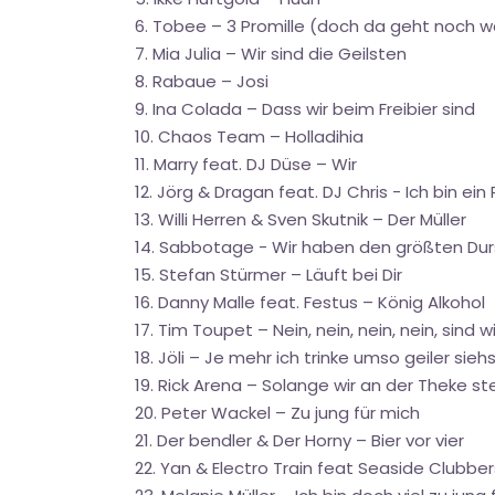
6. Tobee – 3 Promille (doch da geht noch w
7. Mia Julia – Wir sind die Geilsten
8. Rabaue – Josi
9. Ina Colada – Dass wir beim Freibier sind
10. Chaos Team – Holladihia
11. Marry feat. DJ Düse – Wir
12. Jörg & Dragan feat. DJ Chris - Ich bin ein 
13. Willi Herren & Sven Skutnik – Der Müller
14. Sabbotage - Wir haben den größten Dur
15. Stefan Stürmer – Läuft bei Dir
16. Danny Malle feat. Festus – König Alkohol
17. Tim Toupet – Nein, nein, nein, nein, sind 
18. Jöli – Je mehr ich trinke umso geiler sieh
19. Rick Arena – Solange wir an der Theke st
20. Peter Wackel – Zu jung für mich
21. Der bendler & Der Horny – Bier vor vier
22. Yan & Electro Train feat Seaside Clubbe