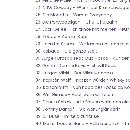
23. Melanie Müller – Ich bin doch viel zu jun
24. NRW Cowboy – Wenn der Krankenwagen k
25. Die Mööötis – Vamoz Everybody
26. Die Partyadeligen – Chu-Chu Bahn
27. Jack Gelee – Ich trinke mit meinen Freu
28. Tobee – Aua im Kopf
29. Jennifer Sturm – Wir lassen uns das feie
30. Rabaue – Die ganze Welt
31. Jürgen Brosda feat. Duo Hossa - Auf de
32. Remmi Demmi Boys – Ich will Spaß
33. Jürgen Milski – Der Milski Megamix
34. Kapitän Wolf – Katzen würden Whisky s
35. Kölschraum - Vun Kopp bes Fooss op Köll
36. Willi Girmes - Heut wolln wir feiern
37. Dennis Schick – Alle Frauen wolln das ein
38. Johnny Dampf – Sie war Engländerin
39. DJ Düse - Ihr seid zuhause
40. Djs für Deutschland – Halb besoffen is