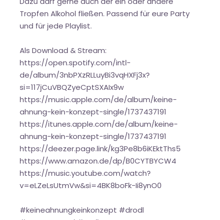
Dazu darf gerne auch der ein oder andere
Tropfen Alkohol fließen. Passend für eure Party
und für jede Playlist.
Als Download & Stream:
https://open.spotify.com/intl-
de/album/3nbPXzRLLuyBi3vqHXFj3x?
si=117jCuVBQZyeCptSXAIx9w
https://music.apple.com/de/album/keine-
ahnung-kein-konzept-single/1737437191
https://itunes.apple.com/de/album/keine-
ahnung-kein-konzept-single/1737437191
https://deezer.page.link/kg3Pe8b6iKEktThs5
https://www.amazon.de/dp/B0CYTBYCW4
https://music.youtube.com/watch?
v=eLZeLsUtmVw&si=4BK8boFk-Ii8ynO0
#keineahnungkeinkonzept #drodl