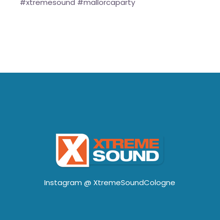
#xtremesound #mallorcaparty
Instagram @
XtremeSoundCologne