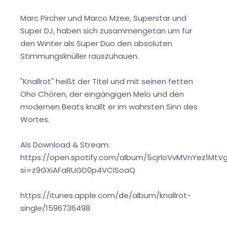
Marc Pircher und Marco Mzee, Superstar und
Super DJ, haben sich zusammengetan um für
den Winter als Super Duo den absoluten
Stimmungsknüller rauszuhauen.
"Knallrot" heißt der Titel und mit seinen fetten
Oho Chören, der eingängigen Melo und den
modernen Beats knallt er im wahrsten Sinn des
Wortes.
Als Download & Stream:
https://open.spotify.com/album/5cjrloVvMVnYez1MtV
si=z9GXiAFaRUGD0p4VCISoaQ
https://itunes.apple.com/de/album/knallrot-
single/1596736498