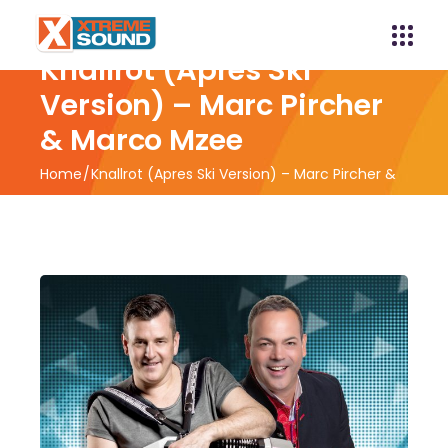
Knallrot (Apres Ski
Version) – Marc Pircher
& Marco Mzee
Home
Knallrot (Apres Ski Version) – Marc Pircher &
Marco Mzee