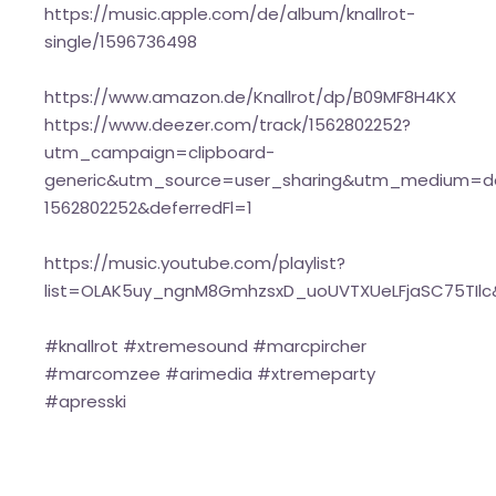
https://music.apple.com/de/album/knallrot-
single/1596736498
https://www.amazon.de/Knallrot/dp/B09MF8H4KX
https://www.deezer.com/track/1562802252?
utm_campaign=clipboard-
generic&utm_source=user_sharing&utm_medium=d
1562802252&deferredFl=1
https://music.youtube.com/playlist?
list=OLAK5uy_ngnM8GmhzsxD_uoUVTXUeLFjaSC75TIlc
#knallrot #xtremesound #marcpircher
#marcomzee #arimedia #xtremeparty
#apresski