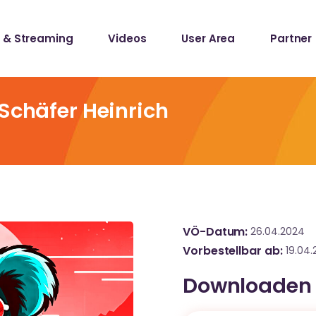
 & Streaming
Videos
User Area
Partner
lists
ecords
 Schäfer Heinrich
lists
ecords
VÖ-Datum
26.04.2024
Vorbestellbar ab
19.04
Downloaden