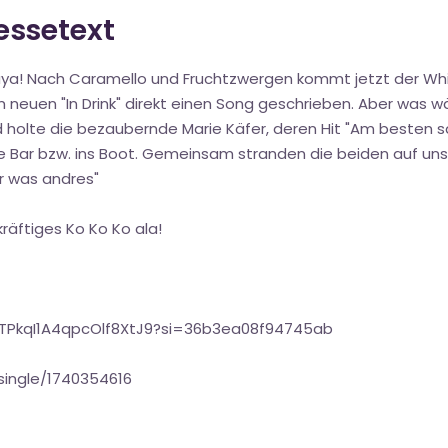
ressetext
Playa! Nach Caramello und Fruchtzwergen kommt jetzt der Whi
 neuen "In Drink" direkt einen Song geschrieben. Aber was w
 holte die bezaubernde Marie Käfer, deren Hit "Am besten sa
ie Bar bzw. ins Boot. Gemeinsam stranden die beiden auf uns
er was andres"
kräftiges Ko Ko Ko ala!
6yTPkqI1A4qpcOlf8XtJ9?si=36b3ea08f94745ab
single/1740354616