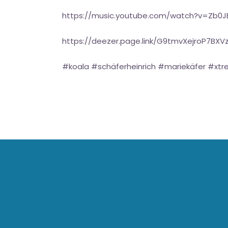
https://music.youtube.com/watch?v=Z
https://deezer.page.link/G9tmvXejroP7BXV
#koala #schäferheinrich #mariekäfer #xt