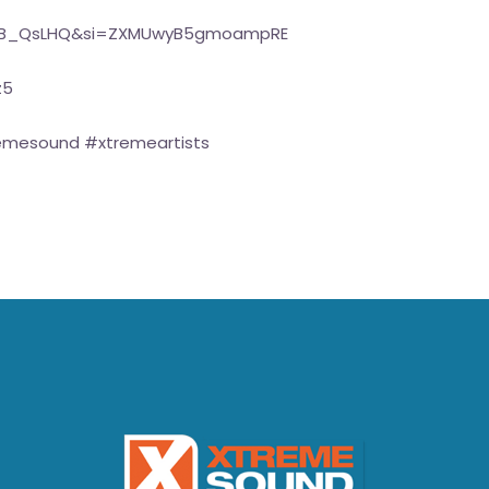
b0JB_QsLHQ&si=ZXMUwyB5gmoampRE
z5
remesound #xtremeartists