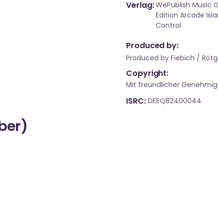
Verlag
WePublish Music G
Edition Arcade Isl
Control
Produced by:
Produced by Fiebich / Rötg
Copyright:
Mit freundlicher Genehmi
ISRC
DEEQ82400044
über)