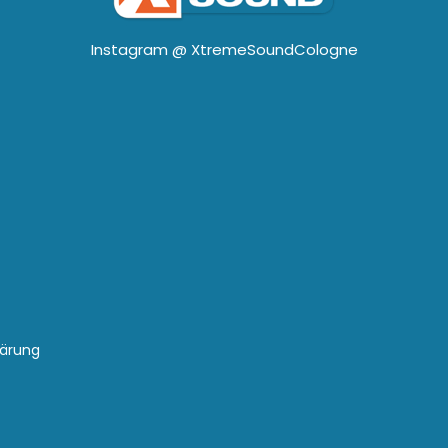
Instagram @
XtremeSoundCologne
lärung