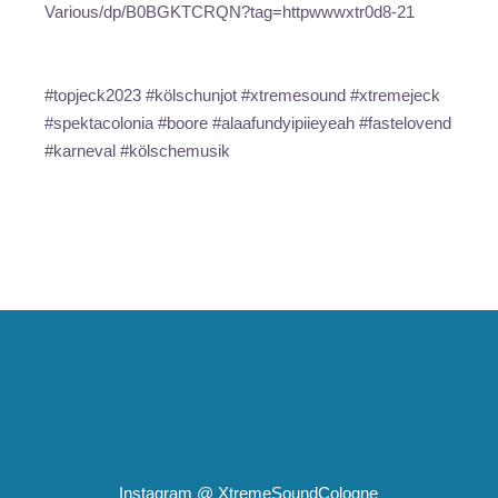
Various/dp/B0BGKTCRQN?tag=httpwwwxtr0d8-21
#topjeck2023 #kölschunjot #xtremesound #xtremejeck
#spektacolonia #boore #alaafundyipiieyeah #fastelovend
#karneval #kölschemusik
Instagram @
XtremeSoundCologne