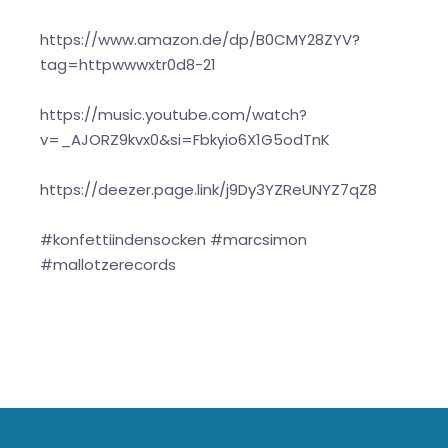
https://www.amazon.de/dp/B0CMY28ZYV?
tag=httpwwwxtr0d8-21
https://music.youtube.com/watch?
v=_AJORZ9kvx0&si=Fbkyio6X1G5odTnK
https://deezer.page.link/j9Dy3YZReUNYZ7qZ8
#konfettiindensocken #marcsimon
#mallotzerecords