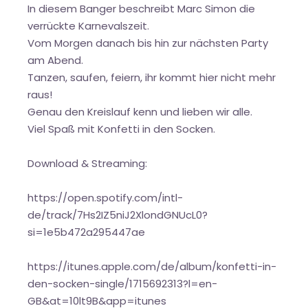
In diesem Banger beschreibt Marc Simon die
verrückte Karnevalszeit.
Vom Morgen danach bis hin zur nächsten Party
am Abend.
Tanzen, saufen, feiern, ihr kommt hier nicht mehr
raus!
Genau den Kreislauf kenn und lieben wir alle.
Viel Spaß mit Konfetti in den Socken.
Download & Streaming:
https://open.spotify.com/intl-
de/track/7Hs2IZ5niJ2XlondGNUcL0?
si=1e5b472a295447ae
https://itunes.apple.com/de/album/konfetti-in-
den-socken-single/1715692313?l=en-
GB&at=10lt9B&app=itunes