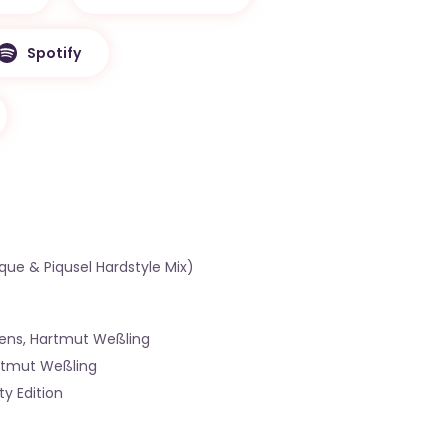
Spotify
ue & Piqusel Hardstyle Mix)
ens, Hartmut Weßling
rtmut Weßling
y Edition