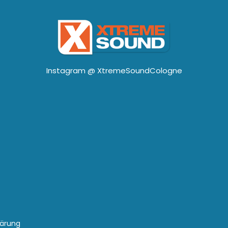
Instagram @
XtremeSoundCologne
lärung