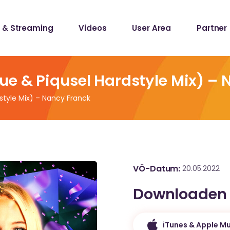
 & Streaming
Videos
User Area
Partner
lists
ecords
e & Piqusel Hardstyle Mix) – 
style Mix) – Nancy Franck
lists
ecords
VÖ-Datum
20.05.2022
Downloaden
iTunes & Apple Mu