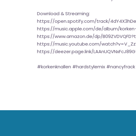
Download & Streaming:
https://open.spotify.com/track/4dY4X3h
https://music.apple.com/de/album/korken
https://www.amazon.de/dp/B09ZVDVQFD?
https://music.youtube.com/watch?v=V_Z
https://deezer.page.link/LAAnUQVNxFcJ89
#korkenknallen #hardstylemix #nancyfra