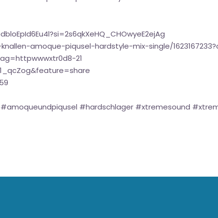
DedbloEpId6Eu4l?si=2s6qkXeHQ_CHOwyeE2ejAg
-knallen-amoque-piqusel-hardstyle-mix-single/1623167233
tag=httpwwwxtr0d8-21
z1_qcZog&feature=share
G59
ck #amoqueundpiqusel #hardschlager #xtremesound #xtrem