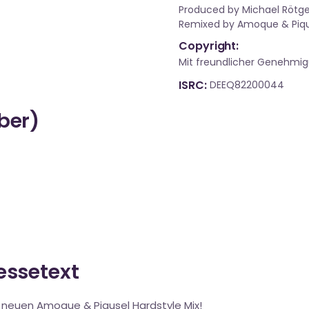
Produced by Michael Rötge
Remixed by Amoque & Piqu
Copyright:
Mit freundlicher Genehmi
ISRC
DEEQ82200044
über)
ressetext
m neuen Amoque & Piqusel Hardstyle Mix!