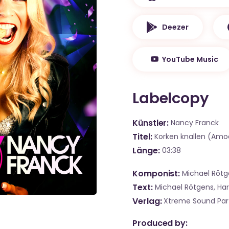
Deezer
YouTube Music
Labelcopy
Künstler
Nancy Franck
Titel
Korken knallen (Amoq
Länge
03:38
Komponist
Michael Rötg
Text
Michael Rötgens, Ha
Verlag
Xtreme Sound Part
Produced by: