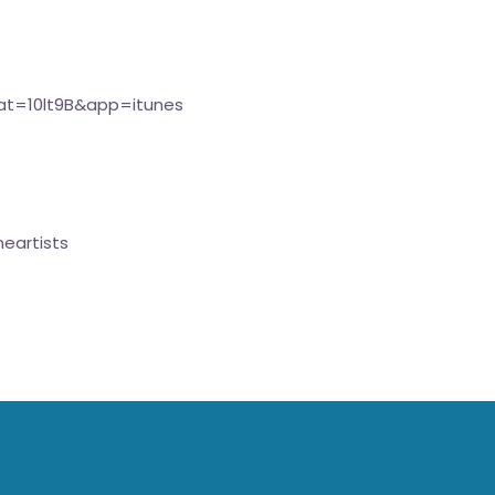
?at=10lt9B&app=itunes
eartists