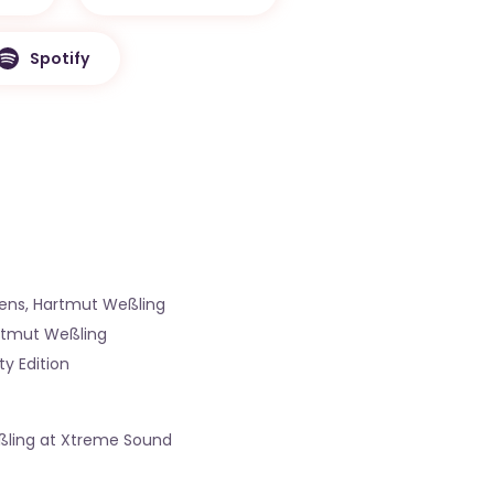
Spotify
ens, Hartmut Weßling
rtmut Weßling
y Edition
ßling at Xtreme Sound