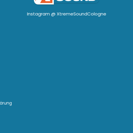
Instagram @
XtremeSoundCologne
lärung