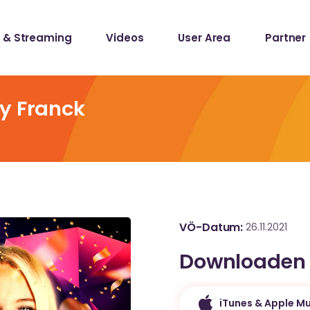
 & Streaming
Videos
User Area
Partner
lists
ecords
y Franck
lists
ecords
VÖ-Datum
26.11.2021
Downloaden
iTunes & Apple Mu