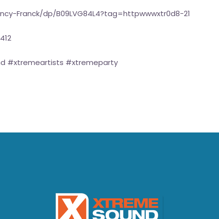
ancy-Franck/dp/B09LVG84L4?tag=httpwwwxtr0d8-21
412
d #xtremeartists #xtremeparty