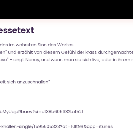
ressetext
d das im wahrsten Sinn des Wortes.
nallen" und erzählt von diesem Gefühl der krass durchgemac
 rave" - singt Nancy, und wenn man sie sich live, oder in ihr
Zeit sich anzuschnallen"
d6bMyUejpRbaev?si=d138b605382b4521
-knallen-single/1595605323?at=10lt9B&app=itunes