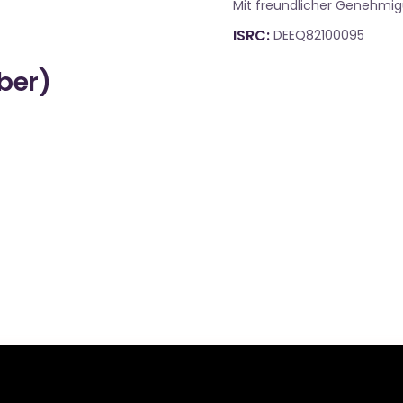
Mit freundlicher Genehmi
ISRC
DEEQ82100095
über)