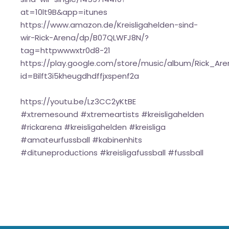
at=10lt9B&app=itunes
https://www.amazon.de/Kreisligahelden-sind-
wir-Rick-Arena/dp/B07QLWFJ8N/?
tag=httpwwwxtr0d8-21
https://play.google.com/store/music/album/Rick_Are
id=Bilft3i5kheugdhdffjxspenf2a
https://youtu.be/Lz3CC2yKtBE
#xtremesound #xtremeartists #kreisligahelden
#rickarena #kreisligahelden #kreisliga
#amateurfussball #kabinenhits
#dituneproductions #kreisligafussball #fussball