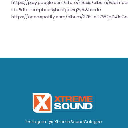
https://play.google.com/store/music/album/Edelmeer
id=Bdfoacolrpbec6ybnufgowq2y5i&hl=de
https://open.spotify.com/album/37ihJoH7W2gG41sC
Instagram @
XtremeSoundCologne