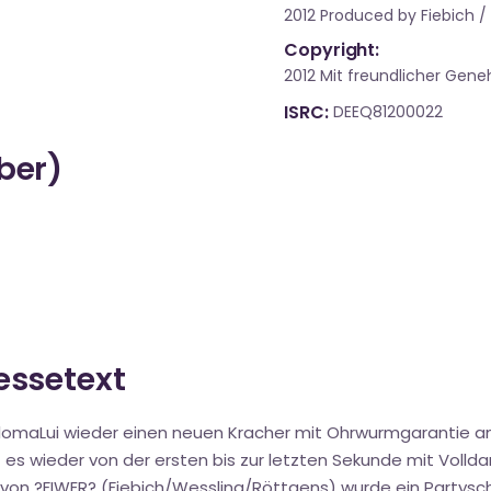
2012 Produced by Fiebich /
Copyright:
2012 Mit freundlicher Ge
ISRC
DEEQ81200022
über)
ressetext
maLui wieder einen neuen Kracher mit Ohrwurmgarantie am St
s wieder von der ersten bis zur letzten Sekunde mit Volldam
n ?FIWER? (Fiebich/Wessling/Röttgens) wurde ein Partyschl