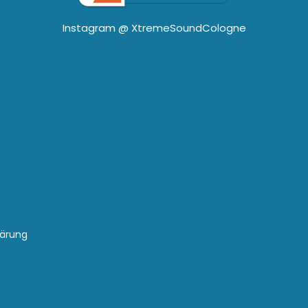
Instagram @
XtremeSoundCologne
lärung