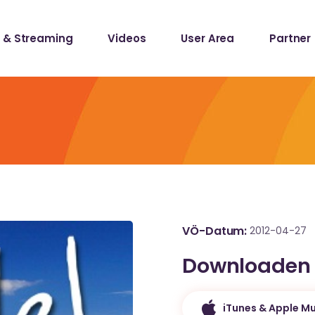
 & Streaming
Videos
User Area
Partner
lists
ecords
lists
ecords
VÖ-Datum
2012-04-27
Downloaden
iTunes & Apple Mu