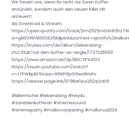
Wir freuen uns, wenn ihr nicht nur Euren Koffer
anzündet, sondern auch den neuen Killer Hit
anfeuert!
Als Download & Stream:
https://open.spotify.com/track/2rmZ625mGXnR3hz7W0
si=gMZXfBVBS0OEz5ildjplsA&context=spotify%3Aal
https://itunes.com/de/album/lebenslang-
z%C3%BCnd-den-koffer-an-single/1737228593
https://www.amazon.de/dp/B0CYPX451V
https://music.youtube.com/watch?
v=tTPWBpEK5ic&si=R9XPI3pG3wa9HvFv
https://deezer.page.link/8T8BeFizuQ92qQaD9
#killermichel #lebenslang #heydu
#zünddenkofferan #xtremesound
#xtremeparty #mallorcaopening #mallorca2024