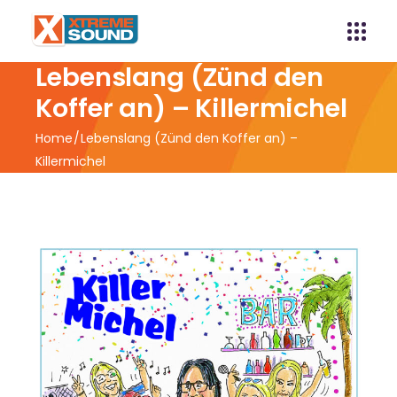
Lebenslang (Zünd den
Koffer an) – Killermichel
Home
Lebenslang (Zünd den Koffer an) –
Killermichel