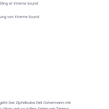
ßling at Xtreme Sound
gung von Xtreme Sound
 geht Der Zipfelbube Dirk Ostermann mit
 Olivia, mit so tollen Zeilen wie "Mama