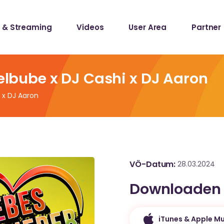
 & Streaming
Videos
User Area
Partner
lists
ecords
felbube x DJ Cashi x DJ Aaron
i x DJ Aaron
lists
ecords
VÖ-Datum
28.03.2024
Downloaden
iTunes & Apple Mu