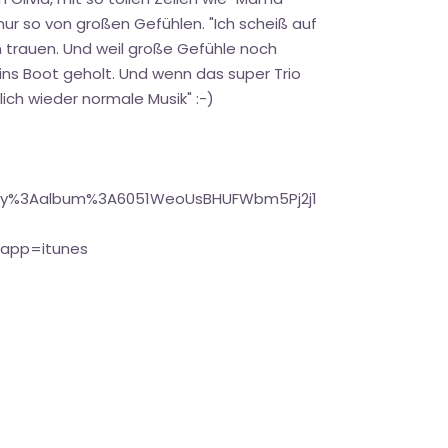
 nur so von großen Gefühlen. "Ich scheiß auf
n trauen. Und weil große Gefühle noch
ins Boot geholt. Und wenn das super Trio
lich wieder normale Musik" :-)
otify%3Aalbum%3A6051WeoUsBHUFWbm5Pj2j1
B&app=itunes