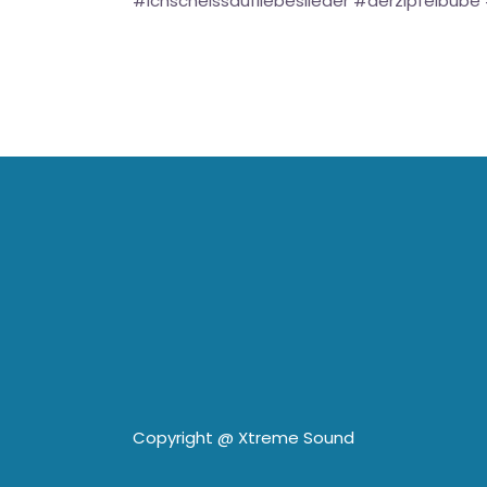
#ichscheissaufliebeslieder #derzipfelbub
Copyright @
Xtreme Sound