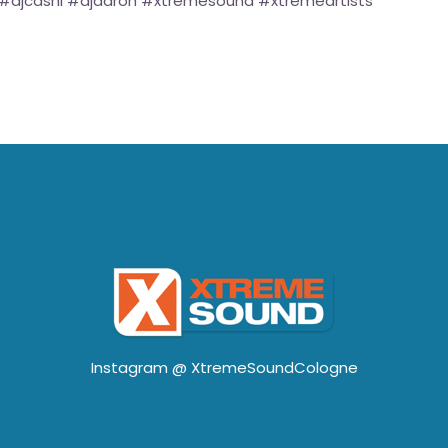
e #djcashi #djaaron #xtremesound #xtremeartists
Instagram @
XtremeSoundCologne