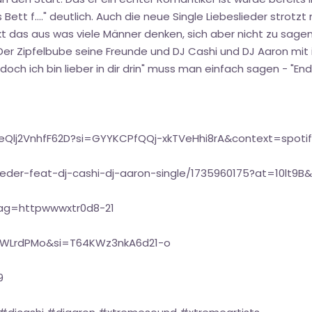
ett f...." deutlich. Auch die neue Single Liebeslieder strotzt
ckt das aus was viele Männer denken, sich aber nicht zu sage
Der Zipfelbube seine Freunde und DJ Cashi und DJ Aaron mit 
 doch ich bin lieber in dir drin" muss man einfach sagen - "End
UueQlj2VnhfF62D?si=GYYKCPfQQj-xkTVeHhi8rA&context=sp
lieder-feat-dj-cashi-dj-aaron-single/1735960175?at=10lt9
ag=httpwwwxtr0d8-21
YWLrdPMo&si=T64KWz3nkA6d21-o
9