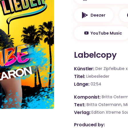
Deezer
YouTube Music
Labelcopy
Künstler
Der Zipfelbube x
Titel
Liebeslieder
Länge
02:54
Komponist
Britta Oster
Text
Britta Ostermann, M
Verlag
Edition Xtreme Sou
Produced by: