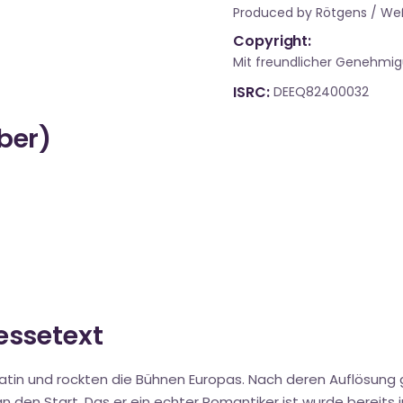
Produced by Rötgens / We
Copyright:
Mit freundlicher Genehmi
ISRC
DEEQ82400032
über)
ressetext
Platin und rockten die Bühnen Europas. Nach deren Auflösung
 den Start. Das er ein echter Romantiker ist wurde bereits in