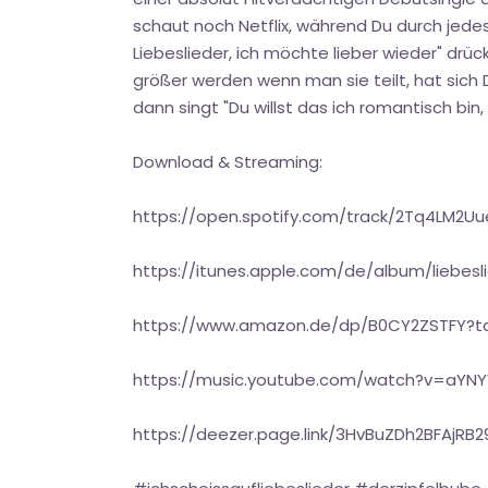
schaut noch Netflix, während Du durch jedes B
Liebeslieder, ich möchte lieber wieder" drü
größer werden wenn man sie teilt, hat sich 
dann singt "Du willst das ich romantisch bin,
Download & Streaming:
https://open.spotify.com/track/2Tq4LM2
https://itunes.apple.com/de/album/liebes
https://www.amazon.de/dp/B0CY2ZSTFY?t
https://music.youtube.com/watch?v=aYN
https://deezer.page.link/3HvBuZDh2BFAjRB2