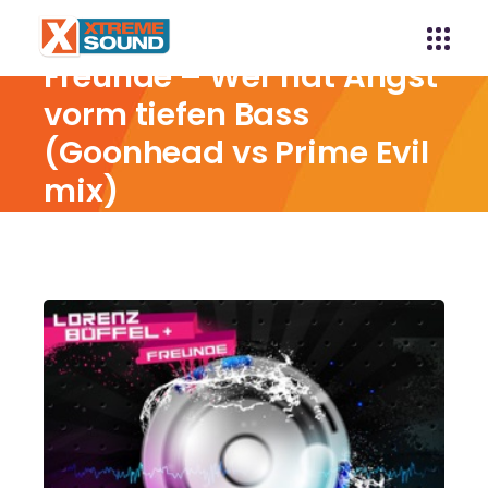
Lorenz Büffel und
Freunde – Wer hat Angst
vorm tiefen Bass
(Goonhead vs Prime Evil
mix)
Home
Lorenz Büffel und Freunde – Wer hat Angst
vorm tiefen Bass (Goonhead vs Prime Evil mix)