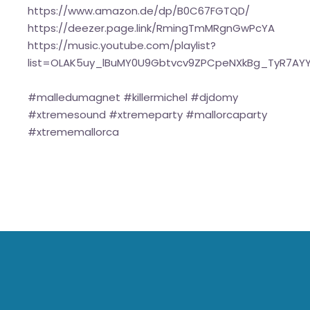
https://www.amazon.de/dp/B0C67FGTQD/
https://deezer.page.link/RmingTmMRgnGwPcYA
https://music.youtube.com/playlist?
list=OLAK5uy_lBuMY0U9Gbtvcv9ZPCpeNXkBg_TyR7AY
#malledumagnet #killermichel #djdomy
#xtremesound #xtremeparty #mallorcaparty
#xtrememallorca