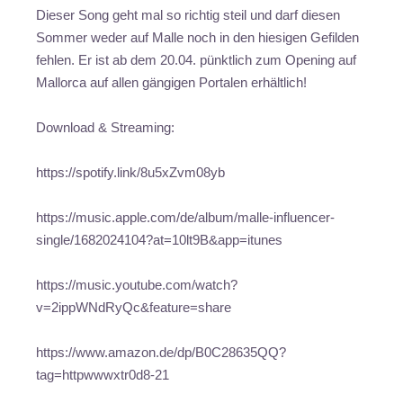
Dieser Song geht mal so richtig steil und darf diesen
Sommer weder auf Malle noch in den hiesigen Gefilden
fehlen. Er ist ab dem 20.04. pünktlich zum Opening auf
Mallorca auf allen gängigen Portalen erhältlich!
Download & Streaming:
https://spotify.link/8u5xZvm08yb
https://music.apple.com/de/album/malle-influencer-
single/1682024104?at=10lt9B&app=itunes
https://music.youtube.com/watch?
v=2ippWNdRyQc&feature=share
https://www.amazon.de/dp/B0C28635QQ?
tag=httpwwwxtr0d8-21