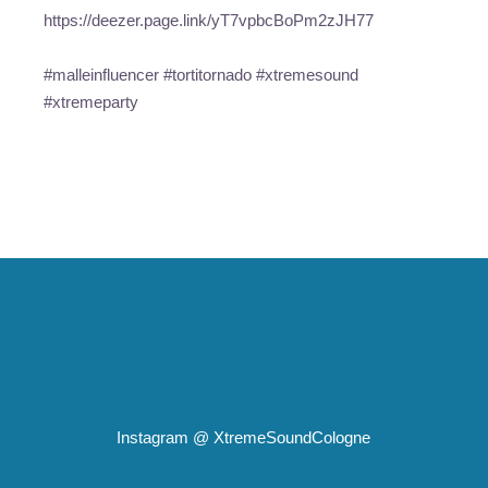
https://deezer.page.link/yT7vpbcBoPm2zJH77
#malleinfluencer #tortitornado #xtremesound
#xtremeparty
Instagram @
XtremeSoundCologne