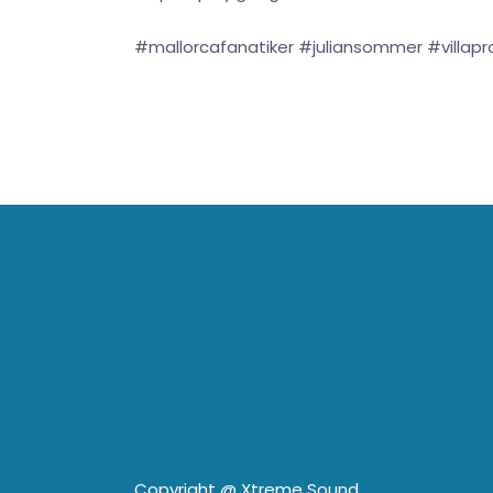
#mallorcafanatiker #juliansommer #villa
Copyright @
Xtreme Sound