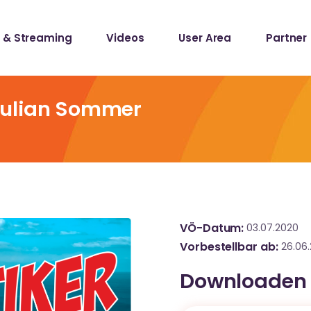
 & Streaming
Videos
User Area
Partner
lists
ecords
 Julian Sommer
lists
ecords
VÖ-Datum
03.07.2020
Vorbestellbar ab
26.06
Downloaden