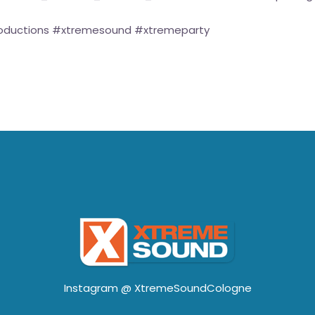
productions #xtremesound #xtremeparty
Instagram @
XtremeSoundCologne