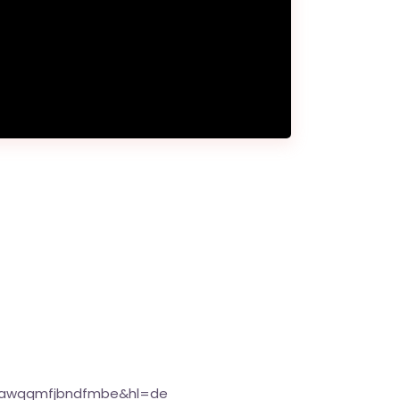
4gawqqmfjbndfmbe&hl=de