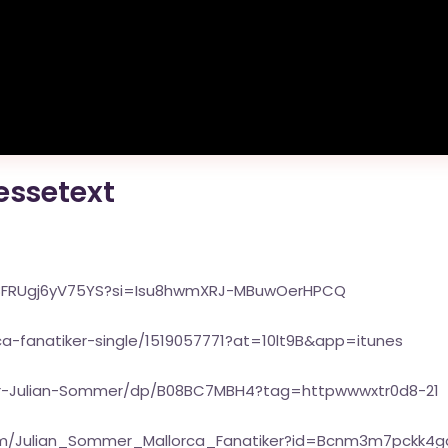
ressetext
jz8FRUgj6yV75YS?si=Isu8hwmXRJ-MBuwOerHPCQ
a-fanatiker-single/1519057771?at=10lt9B&app=itunes
ker-Julian-Sommer/dp/B08BC7MBH4?tag=httpwwwxtr0d8-21
lbum/Julian_Sommer_Mallorca_Fanatiker?id=Bcnm3m7pckk