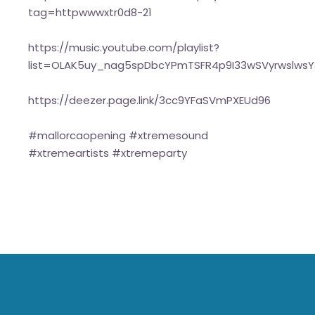
tag=httpwwwxtr0d8-21
https://music.youtube.com/playlist?
list=OLAK5uy_nag5spDbcYPmTSFR4p9I33wSVyrwslwsY
https://deezer.page.link/3cc9YFaSVmPXEUd96
#mallorcaopening #xtremesound
#xtremeartists #xtremeparty