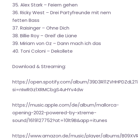
35. Alex Stark – Feiern gehen
36. Ricky West – Drei Partyfreunde mit nem
fetten Bass
37. Raisinger – Ohne Dich
38. Billie Roy – Greif die Liane
39. Miriam von Oz – Dann mach ich das
40. Toni Coloni – Dekollete
Download & Streaming:
https://open.spotify.com/album/39D3R11ZVHHPDZdL2T
si=nIwRGz1XRMCbgS4uHYv4dw
https://music.apple.com/de/album/mallorca-
opening-2022-powered-by-xtreme-
sound/1619127752?at=10lt9B&app=itunes
https://www.amazon.de/music/player/albums/B09XV