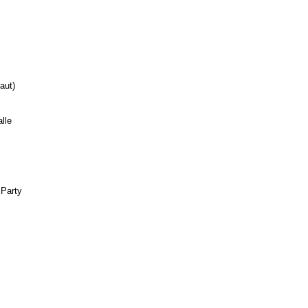
aut)
alle
 Party