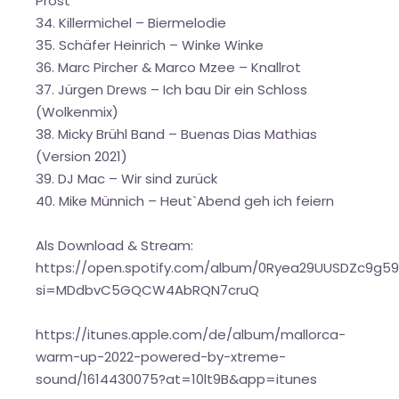
Prost
34. Killermichel – Biermelodie
35. Schäfer Heinrich – Winke Winke
36. Marc Pircher & Marco Mzee – Knallrot
37. Jürgen Drews – Ich bau Dir ein Schloss
(Wolkenmix)
38. Micky Brühl Band – Buenas Dias Mathias
(Version 2021)
39. DJ Mac – Wir sind zurück
40. Mike Münnich – Heut`Abend geh ich feiern
Als Download & Stream:
https://open.spotify.com/album/0Ryea29UUSDZc9g5
si=MDdbvC5GQCW4AbRQN7cruQ
https://itunes.apple.com/de/album/mallorca-
warm-up-2022-powered-by-xtreme-
sound/1614430075?at=10lt9B&app=itunes