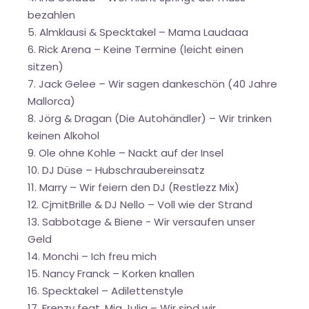
bezahlen
5. Almklausi & Specktakel – Mama Laudaaa
6. Rick Arena – Keine Termine (leicht einen
sitzen)
7. Jack Gelee – Wir sagen dankeschön (40 Jahre
Mallorca)
8. Jörg & Dragan (Die Autohändler) – Wir trinken
keinen Alkohol
9. Ole ohne Kohle – Nackt auf der Insel
10. DJ Düse – Hubschraubereinsatz
11. Marry – Wir feiern den DJ (Restlezz Mix)
12. CjmitBrille & DJ Nello – Voll wie der Strand
13. Sabbotage & Biene - Wir versaufen unser
Geld
14. Monchi – Ich freu mich
15. Nancy Franck – Korken knallen
16. Specktakel – Adilettenstyle
17. Frenzy feat. Mia Julia – Wir sind wir