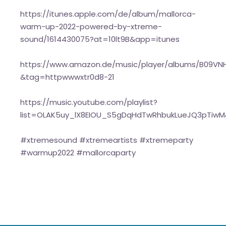
https://itunes.apple.com/de/album/mallorca-
warm-up-2022-powered-by-xtreme-
sound/1614430075?at=10lt9B&app=itunes
https://www.amazon.de/music/player/albums/B09VN
&tag=httpwwwxtr0d8-21
https://music.youtube.com/playlist?
list=OLAK5uy_lX8EIOU_S5gDqHdTwRhbukLueJQ3pTiwM
#xtremesound #xtremeartists #xtremeparty
#warmup2022 #mallorcaparty