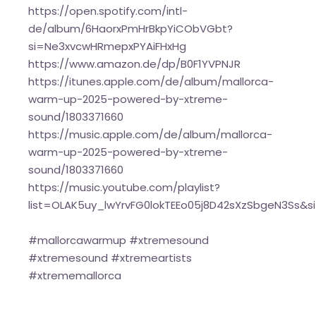
https://open.spotify.com/intl-
de/album/6HaorxPmHrBkpYiCObVGbt?
si=Ne3xvcwHRmepxPYAiFHxHg
https://www.amazon.de/dp/B0F1YVPNJR
https://itunes.apple.com/de/album/mallorca-
warm-up-2025-powered-by-xtreme-
sound/1803371660
https://music.apple.com/de/album/mallorca-
warm-up-2025-powered-by-xtreme-
sound/1803371660
https://music.youtube.com/playlist?
list=OLAK5uy_lwYrvFG0lokTEEo05j8D42sXzSbgeN3Ss&s
#mallorcawarmup #xtremesound
#xtremesound #xtremeartists
#xtrememallorca