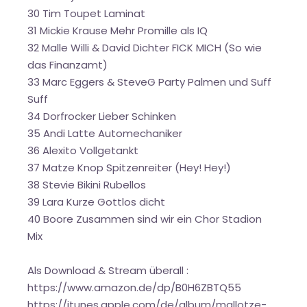
30 Tim Toupet Laminat
31 Mickie Krause Mehr Promille als IQ
32 Malle Willi & David Dichter FICK MICH (So wie
das Finanzamt)
33 Marc Eggers & SteveG Party Palmen und Suff
Suff
34 Dorfrocker Lieber Schinken
35 Andi Latte Automechaniker
36 Alexito Vollgetankt
37 Matze Knop Spitzenreiter (Hey! Hey!)
38 Stevie Bikini Rubellos
39 Lara Kurze Gottlos dicht
40 Boore Zusammen sind wir ein Chor Stadion
Mix
Als Download & Stream überall :
https://www.amazon.de/dp/B0H6ZBTQ55
https://itunes.apple.com/de/album/mallotze-