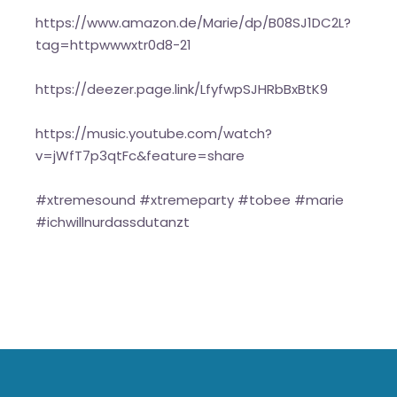
https://www.amazon.de/Marie/dp/B08SJ1DC2L?
tag=httpwwwxtr0d8-21
https://deezer.page.link/LfyfwpSJHRbBxBtK9
https://music.youtube.com/watch?
v=jWfT7p3qtFc&feature=share
#xtremesound #xtremeparty #tobee #marie
#ichwillnurdassdutanzt