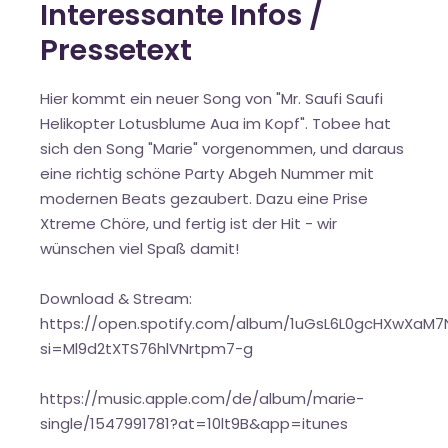
Interessante Infos /
Pressetext
Hier kommt ein neuer Song von "Mr. Saufi Saufi
Helikopter Lotusblume Aua im Kopf". Tobee hat
sich den Song "Marie" vorgenommen, und daraus
eine richtig schöne Party Abgeh Nummer mit
modernen Beats gezaubert. Dazu eine Prise
Xtreme Chöre, und fertig ist der Hit - wir
wünschen viel Spaß damit!
Download & Stream:
https://open.spotify.com/album/1uGsL6L0gcHXwXaM7
si=Ml9d2tXTS76hlVNrtpm7-g
https://music.apple.com/de/album/marie-
single/1547991781?at=10lt9B&app=itunes