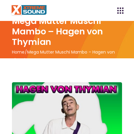
Mega Mutter Muschi
Mambo – Hagen von
Thymian
Home
Mega Mutter Muschi Mambo – Hagen von
Thymian