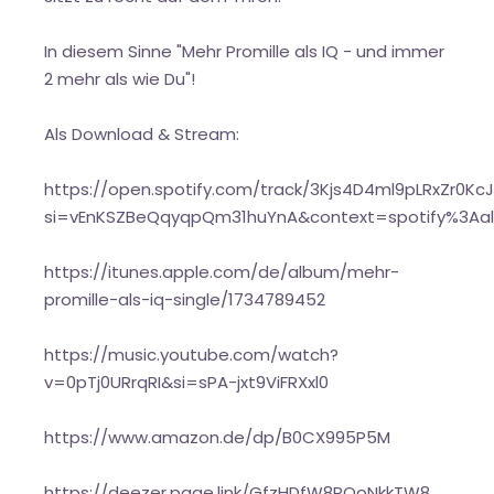
In diesem Sinne "Mehr Promille als IQ - und immer
2 mehr als wie Du"!
Als Download & Stream:
https://open.spotify.com/track/3Kjs4D4ml9pLRxZr0Kc
si=vEnKSZBeQqyqpQm31huYnA&context=spotify%3
https://itunes.apple.com/de/album/mehr-
promille-als-iq-single/1734789452
https://music.youtube.com/watch?
v=0pTj0URrqRI&si=sPA-jxt9ViFRXxl0
https://www.amazon.de/dp/B0CX995P5M
https://deezer.page.link/GfzHDfW8RQoNkkTW8