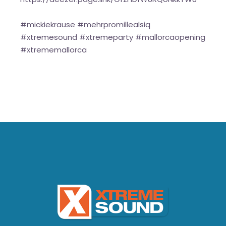
#mickiekrause #mehrpromillealsiq
#xtremesound #xtremeparty #mallorcaopening
#xtrememallorca