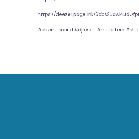
https://deezer.page.link/6dbs2UawkEJdQfp
#xtremesound #djfosco #meinstern #stere