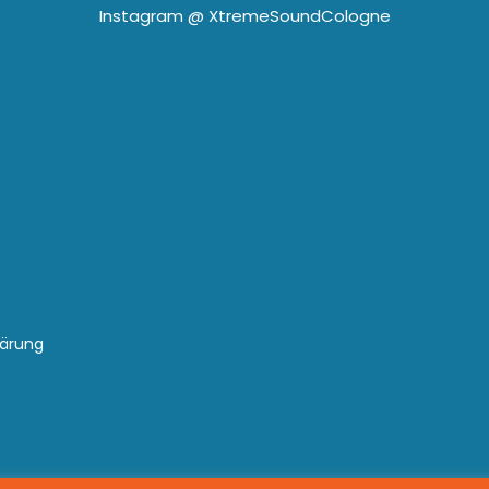
Instagram @
XtremeSoundCologne
lärung