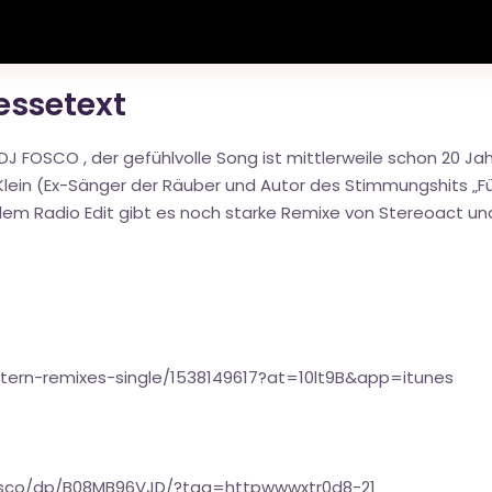
ressetext
- DJ FOSCO , der gefühlvolle Song ist mittlerweile schon 20 J
lein (Ex-Sänger der Räuber und Autor des Stimmungshits „Für
dem Radio Edit gibt es noch starke Remixe von Stereoact u
tern-remixes-single/1538149617?at=10lt9B&app=itunes
osco/dp/B08MB96VJD/?tag=httpwwwxtr0d8-21