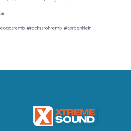
u8
oactremix #rockstrohremix #torbenklein