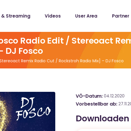
 & Streaming
Videos
User Area
Partner
lists
ecords
osco Radio Edit / Stereoact Re
– DJ Fosco
lists
 Stereoact Remix Radio Cut / Rockstroh Radio Mix] – DJ Fosco
ecords
VÖ-Datum
04.12.2020
Vorbestellbar ab
27.11.
Downloaden