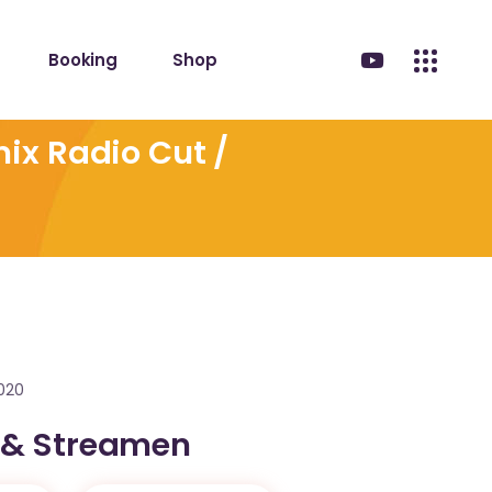
Booking
Shop
mix Radio Cut /
2020
 & Streamen