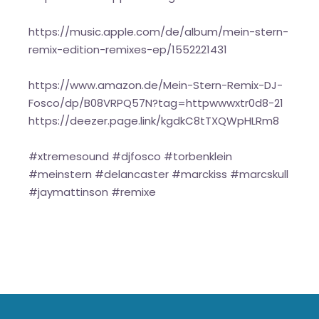
https://music.apple.com/de/album/mein-stern-
remix-edition-remixes-ep/1552221431
https://www.amazon.de/Mein-Stern-Remix-DJ-
Fosco/dp/B08VRPQ57N?tag=httpwwwxtr0d8-21
https://deezer.page.link/kgdkC8tTXQWpHLRm8
#xtremesound #djfosco #torbenklein
#meinstern #delancaster #marckiss #marcskull
#jaymattinson #remixe